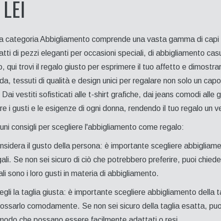
 LEI
a categoria Abbigliamento comprende una vasta gamma di capi pe
atti di pezzi eleganti per occasioni speciali, di abbigliamento casua
o, qui trovi il regalo giusto per esprimere il tuo affetto e dimost
da, tessuti di qualità e design unici per regalare non solo un cap
Dai vestiti sofisticati alle t-shirt grafiche, dai jeans comodi all
re i gusti e le esigenze di ogni donna, rendendo il tuo regalo un 
uni consigli per scegliere l'abbigliamento come regalo:
nsidera il gusto della persona: è importante scegliere abbigliamen
gali. Se non sei sicuro di ciò che potrebbero preferire, puoi chied
li sono i loro gusti in materia di abbigliamento.
egli la taglia giusta: è importante scegliere abbigliamento della 
dossarlo comodamente. Se non sei sicuro della taglia esatta, puoi o
 modo che possano essere facilmente adattati o resi.