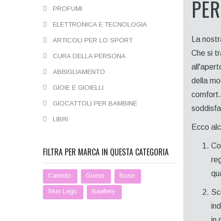
PER
PROFUMI
ELETTRONICA E TECNOLOGIA
La nostr
ARTICOLI PER LO SPORT
Che si tr
CURA DELLA PERSONA
all'apert
ABBIGLIAMENTO
della mo
GIOIE E GIOIELLI
comfort. 
GIOCATTOLI PER BAMBINE
soddisfa
LIBRI
Ecco alc
Co
FILTRA PER MARCA IN QUESTA CATEGORIA
re
qua
Caleido
Guess
Bose
Skin Legs
Baellery
Sc
in
in