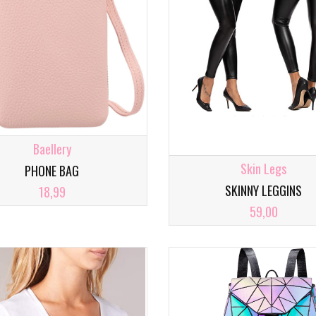
Baellery
Skin Legs
PHONE BAG
SKINNY LEGGINS
18,99
59,00