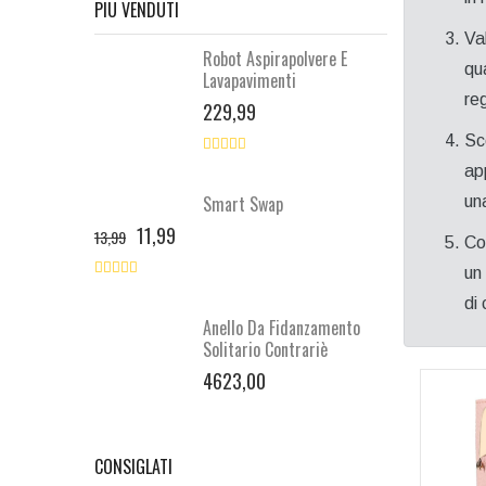
PIU VENDUTI
Va
Robot Aspirapolvere E
qu
Lavapavimenti
reg
229,99
Sc
ap
Smart Swap
un
11,99
13,99
Co
un
di
Anello Da Fidanzamento
Solitario Contrariè
4623,00
CONSIGLATI