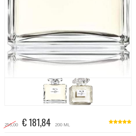
€
181,84
256,00
200 ML